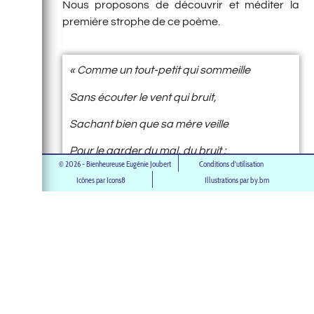
Nous proposons de découvrir et méditer la
première strophe de ce poème.
« Comme un tout-petit qui sommeille
Sans écouter le vent qui bruit,
Sachant bien que sa mère veille
Pour le garder du mal, du bruit :
© 2026 - Bienheureuse Eugénie Joubert
Conditions d'utilisation
Ainsi je veux en ma misère
Icônes par Icons8
Illustrations par by.bm
Sans nul effroi, sans nul souci,
Tout remettre au cœur de ma Mère
Lui murmurant bien bas : « Merci ! »
Nous comprenons à l’école de la bienheureuse