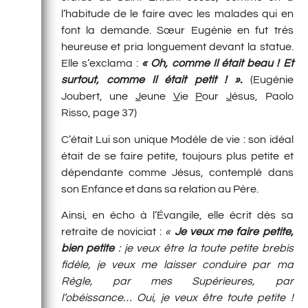
l’habitude de le faire avec les malades qui en
font la demande. Sœur Eugénie en fut très
heureuse et pria longuement devant la statue.
Elle s’exclama :
« Oh, comme Il était beau ! Et
surtout, comme Il était petit ! ».
(Eugénie
Joubert, une
J
eune
V
ie
P
our
J
ésus, Paolo
Risso, page 37)
C’était Lui son unique Modèle de vie : son idéal
était de se faire petite, toujours plus petite et
dépendante comme Jésus, contemplé dans
son Enfance et dans sa relation au Père.
Ainsi, en écho à l’Évangile, elle écrit dès sa
retraite de noviciat :
«
Je veux me faire petite,
bien petite
: je veux être la toute petite brebis
fidèle, je veux me laisser conduire par ma
Règle, par mes Supérieures, par
l’obéissance… Oui, je veux être toute petite !