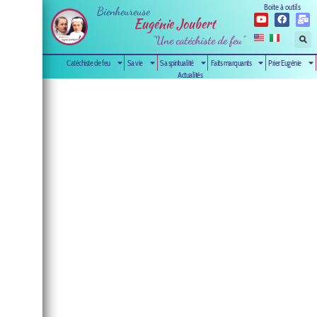
Boite à outils
Bienheureuse
Eugénie Joubert
"Une catéchiste de feu"
Catéchiste de feu
Sa vie
Sa spiritualité
Faits marquants
Prier Eugénie
Actualités